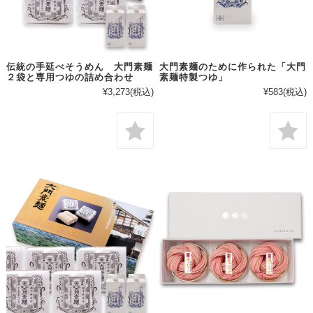
伝統の手延べそうめん 大門素麺
大門素麺のために作られた「大門
２袋と専用つゆの詰め合わせ
素麺特製つゆ」
¥3,273
(税込)
¥583
(税込)