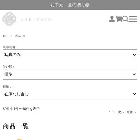
お中元 夏の贈り物
TOP
商品一覧
表示切替：
並び順：
在庫：
80件中1件〜40件を表示
1
2
次へ
最後へ
商品一覧