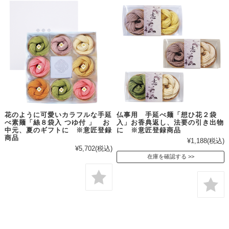
花のように可愛いカラフルな手延
仏事用 手延べ麺「想ひ花２袋
べ素麺「絲８袋入 つゆ付 」 お
入」お香典返し、法要の引き出物
中元、夏のギフトに ※意匠登録
に ※意匠登録商品
商品
¥1,188
(税込)
¥5,702
(税込)
在庫を確認する