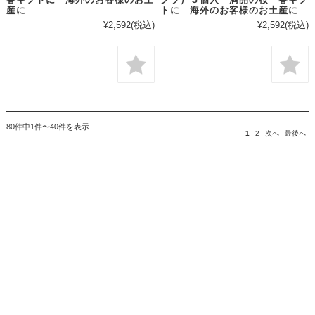
春ギフトに 海外のお客様のお土
クラ）３個入 満開の桜 春ギフ
産に
トに 海外のお客様のお土産に
¥2,592
(税込)
¥2,592
(税込)
80件中1件〜40件を表示
1
2
次へ
最後へ