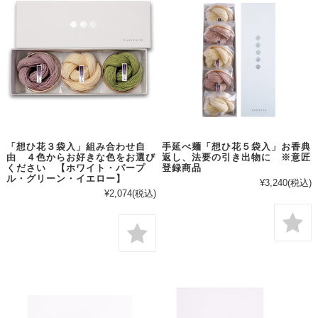
「想ひ花３袋入」組み合わせ自
手延べ麺「想ひ花５袋入」お香典
由 ４色からお好きな色をお選び
返し、法要の引き出物に ※意匠
ください 【ホワイト・パープ
登録商品
ル・グリーン・イエロー】
¥3,240
(税込)
¥2,074
(税込)