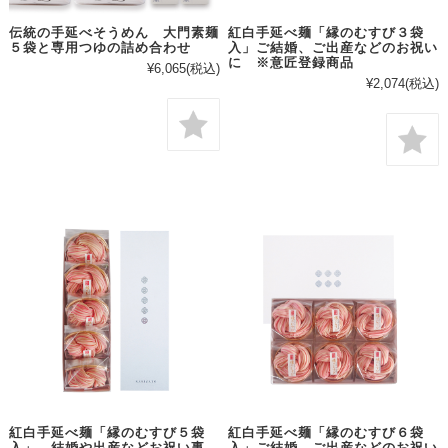
伝統の手延べそうめん 大門素麺
紅白手延べ麺「縁のむすび３袋
５袋と専用つゆの詰め合わせ
入」ご結婚、ご出産などのお祝い
に ※意匠登録商品
¥6,065
(税込)
¥2,074
(税込)
紅白手延べ麺「縁のむすび５袋
紅白手延べ麺「縁のむすび６袋