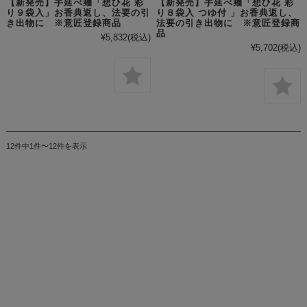
【新発売】手延べ麺「想ひ花 彩
【新発売】手延べ麺「想ひ花 彩
り９袋入」お香典返し、法要の引
り８袋入 つゆ付 」お香典返し、
き出物に ※意匠登録商品
法要の引き出物に ※意匠登録商
品
¥5,832
(税込)
¥5,702
(税込)
12件中1件〜12件を表示