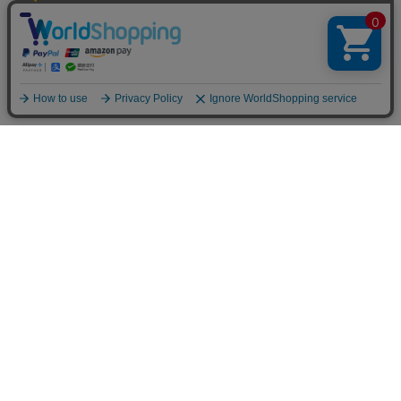
〒939-1383
富山県砺波市高道113-4
商品カテゴリー
すべての商品
その他
大門素麺
ギフト・贈り物
縁のむすび
お祝い・内祝い
絲