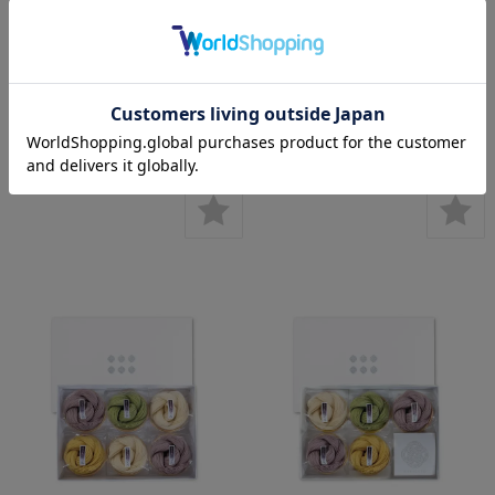
手延べ麺「想ひ花９袋入」お香典
【新発売】手延べ麺「想ひ花 彩
返し、法要の引き出物に ※意匠
り５袋入」お香典返し、法要の引
登録商品
き出物に ※意匠登録商品
¥5,832
(税込)
¥3,240
(税込)