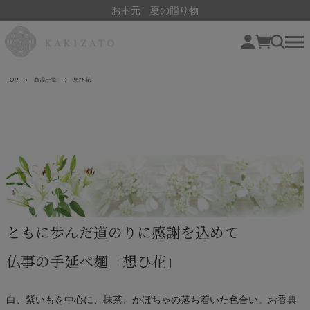
お中元 夏の贈り物
TOP
商品一覧
想ひ花
ともに歩んだ道のりに感謝を込めて
仏事の手延べ麺「想ひ花」
白、紫いもを中心に、抹茶、かぼちゃの落ち着いた色合い。お香典