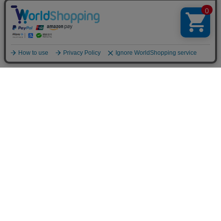
〒939-1383
富山県砺波市高道113-4
商品カテゴリー
すべての商品
その他
大門素麺
ギフト・贈り物
縁のむすび
お祝い・内祝い
絲
名入れ