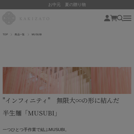
お中元 夏の贈り物
TOP
商品一覧
MUSUBI
"インフィニティ" 無限大∞の形に結んだ
半生麺「MUSUBI」
一つひとつ手作業で結ぶMUSUBI。