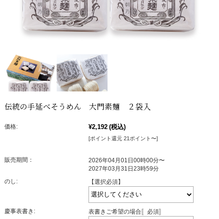
伝統の手延べそうめん 大門素麺 ２袋入
価格:
¥2,192
(税込)
[ポイント還元 21ポイント〜]
販売期間：
2026年04月01日00時00分〜
2027年03月31日23時59分
のし:
【選択必須】
慶事表書き:
表書きご希望の場合〚必須〛