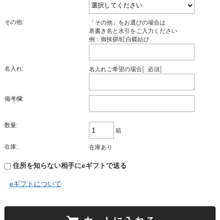
その他:
「その他」をお選びの場合は
表書き名と水引をご入力ください
例：御挨拶/紅白蝶結び
名入れ:
名入れご希望の場合〚必須〛
備考欄:
数量:
箱
在庫:
在庫あり
住所を知らない相手にeギフトで送る
eギフトについて