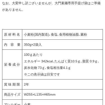
なお、大変申し訳ございませんが、大門素麺専用手提げ袋はご準備
がありません。
原 材 料 名
小麦粉(国内製造)､食塩､食用植物油脂､澱粉
内 容 量
350g×2袋入
100ｇあたり
エネルギー 342kcal､たんぱく質10.5ｇ､脂質 0.9ｇ､
栄 養 成 分
炭水化物 73ｇ､食塩相当量4.1ｇ
※この表示値は目安です
賞 味 期 限
2年
商品サイズ
W255×L135×H65mm
アレルギー
小麦