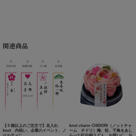
関連商品
【５個以上のご注文で】名入れ
knot charm CHIDORI（ノットチャ
knot 内祝い、企業のイベント、ノ
ーム チドリ）梅、松、千鳥をあし
ベルティに
らった紅白細うどん お祝いに お