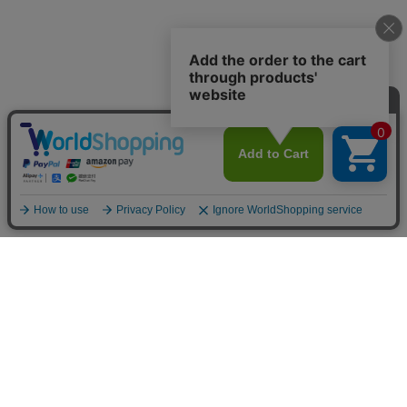
〒939-1383