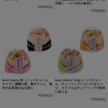
年賀に ハレの日の食卓に
¥594
(税込)
¥756
(税込)
knot charm 桜（ノットチャーム
knot charm Tulip (ノットチャー
サクラ）満開の桜 春ギフトに 海
ム チューリップ）ピンク/オレン
外のお客様のお土産に
ジ カラフルなチューリップで食卓
に彩りを
¥756
(税込)
¥756
(税込)