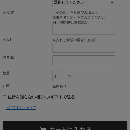
その他:
「その他」をお選びの場合は
表書き名と水引をご入力ください
例：御挨拶/紅白蝶結び
名入れ:
名入れご希望の場合〚必須〛
備考欄:
数量:
箱
在庫:
在庫あり
住所を知らない相手にeギフトで送る
eギフトについて