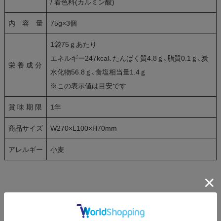
/ 着色料(カルミン酸)
内 容 量
75g×3個
1袋75ｇあたり
エネルギー247kcal､たんぱく質4.8ｇ､脂質0.1ｇ､炭
栄 養 成 分
水化物56.8ｇ､食塩相当量1.4ｇ
※この表示値は目安です
賞 味 期 限
1年
商品サイズ
W270×L100×H70mm
アレルギー
小麦
可愛いドーム型の容器に入った「knot charm 桜」
桜の花も麺でできているので、すべて一緒に茹でてお召し上がりい