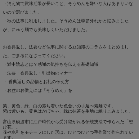
・消え物で賞味期限が長いこと、そうめんを嫌いな人はあまりいな
いので選びました。
・秋の法事に利用しました。そうめんは季節外れかと悩みました
が、にゅう麺でも美味しくいただけました。
お香典返し、法要など仏事に関する豆知識のコラムをまとめまし
た。ご参考になさってください。
・満中陰志とは？感謝の気持ちを伝える基礎知識
・法要・香典返し・引出物のマナー
・ 香典返しの品物とお礼の伝え方
・お盆のお供えには「そうめん」を
紫、黄色、緑、白の落ち着いた色合いの手延べ素麺です。
紫は紫いも、黄色はかぼちゃ、緑は抹茶を生地に練りこみました。
富山県砺波市に江戸時代から受け継がれる伝統技法で作られた「想
ひ花」。
花や水引をモチーフにした形は、ひとつひとつ手作業で作られてい
ます。