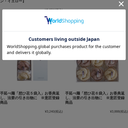
ン・イエロー】
¥2,074
(税込)
手延べ麺「想ひ花５袋入」お香典返
手延べ麺「想ひ花６袋入」お香典返
し、法要の引き出物に ※意匠登録
し、法要の引き出物に ※意匠登録
商品
商品
¥3,240
(税込)
¥3,888
(税込)