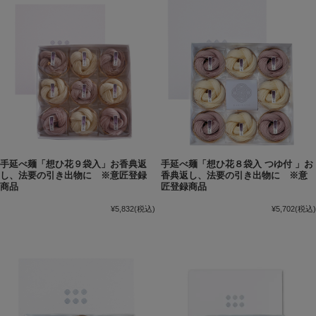
手延べ麺「想ひ花９袋入」お香典返
手延べ麺「想ひ花８袋入 つゆ付 」お
し、法要の引き出物に ※意匠登録
香典返し、法要の引き出物に ※意
商品
匠登録商品
¥5,832
(税込)
¥5,702
(税込)