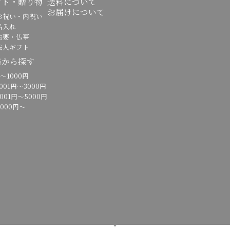
フト・贈り物
送料について
お届けについて
祝い・内祝い
入れ
要・仏事
人ギフト
格から探す
～1000円
01円～3000円
01円～5000円
000円～