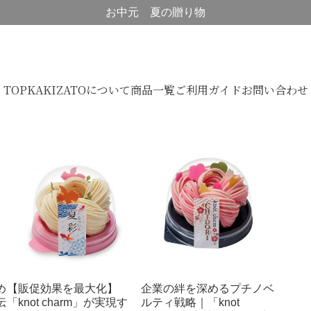
お中元 夏の贈り物
TOP
KAKIZATOについて
商品一覧
ご利用ガイド
お問い合わせ
め
【販促効果を最大化】
企業の絆を深めるプチノベ
伝
「knot charm」が実現す
ルティ戦略｜「knot