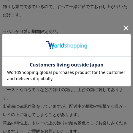
飾りも麺でできているので、すべて一緒に茹でてお召し上がりいた
だけます。
ラベルが可愛い期間限定商品。
野菜のパウダーを生地に練り込みました。
紫いものパープル麺、パプリカのオレンジ麺の２種類のご準備で
す。
Trick or treat ! お配り用にいかがですか？
≪お願い≫
ゴーストやコウモリなどの飾りの麺は、土台の麺に刺してありま
す。
出荷前に確認作業をしていますが、配送中の振動や衝撃で少量がト
レイの上に落ちてしまうことがあります。
商品の特性上、トレーの上の飾りの麺も景色としてお楽しみくださ
いますよう、ご理解をお願いいたします。