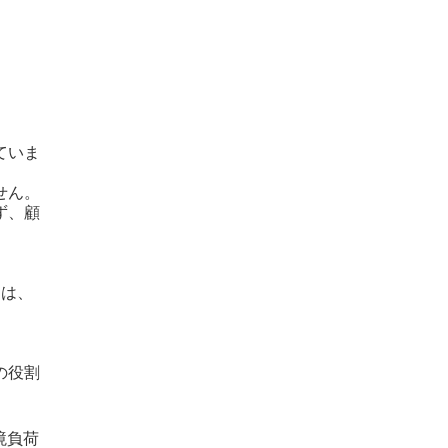
ていま
せん。
ず、顧
。
力は、
の役割
境負荷