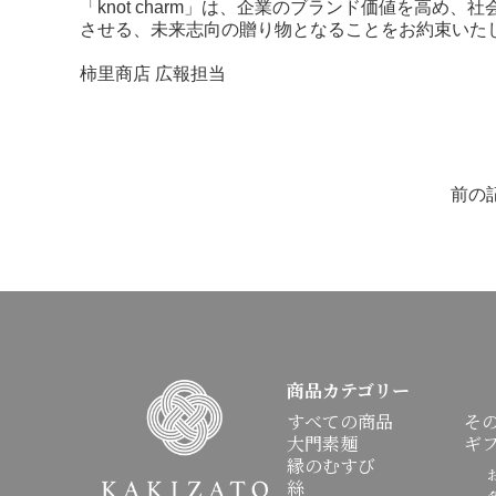
「knot charm」は、企業のブランド価値を高め、
させる、未来志向の贈り物となることをお約束いた
柿里商店 広報担当
前の
商品カテゴリー
すべての商品
そ
大門素麺
ギ
縁のむすび
お
絲