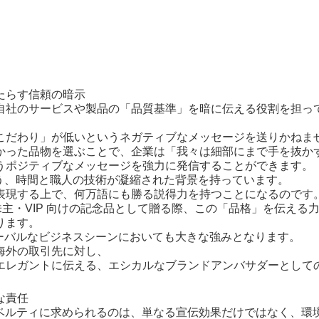
たらす信頼の暗示
自社のサービスや製品の「品質基準」を暗に伝える役割を担っ
こだわり」が低いというネガティブなメッセージを送りかねま
かった品物を選ぶことで、企業は「我々は細部にまで手を抜か
うポジティブなメッセージを強力に発信することができます。
法という、時間と職人の技術が凝縮された背景を持っています。
表現する上で、何万語にも勝る説得力を持つことになるのです
、株主・VIP 向けの記念品として贈る際、この「品格」を伝える
ります。
、グローバルなビジネスシーンにおいても大きな強みとなります。
海外の取引先に対し、
エレガントに伝える、エシカルなブランドアンバサダーとして
な責任
ノベルティに求められるのは、単なる宣伝効果だけではなく、環