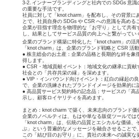
3-2. インナーブランディングと社内での SDGs
の重要な手法です。
社員に対して「knot charm」を配布し、その
とで、社員自身の SDGs や CSR への意識を高め
企業が目指す理念を物理的な「お守り」として共有す
し、結果としてサービス品質の向上へと繋がってい
企業のブランド構築に特化した「knot charm」の
「knot charm」は、企業のブランド戦略と CS
● 株主総会のお土産：企業の品格と長期的な絆を象
得します。
● CSR・地域貢献イベント：地域文化の継承に貢
社会との「共存共栄の縁」を深めます。
● VIP・インバウンド向けイベント：紅白の縁起
で、企業の洗練されたブランドイメージを効果的に
● 高品質サービス契約時の記念品：サービスの「高品質
示し、顧客ロイヤリティを高めます。
まとめ：knot charm で築く、未来志向のブランド価
企業のノベルティは、もはや単なる販促ツールでは
「knot charm」は、伝統の品質とエシカルな価値
ぶ」という普遍的なメッセージを融合させることで
この「結び目のお守り」に、貴社の未来への誠実な