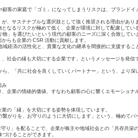
や顧客の家庭で「ゴミ」になってしまうリスクは、ブランドイ
（食品）が、サステナブルな選択肢として強く推奨される理由があり
、廃棄物となるリスクが極めて低く、企業が環境に対して配慮してい
り物」を選びたいという現代の顧客のニーズに深く合致してい
側面からも企業の CSR 活動に貢献します。
地域経済の活性化と、貴重な文化の継承を間接的に支援するこ
けでなく、社会の縁も大切にする企業です」というメッセージを発信
から、「共に社会を良くしていくパートナー」という、より深
組み
性により、企業の情緒的価値、すなわち顧客の心に響くエモーショナ
は、企業の「縁」を大切にする姿勢を体現しています。
の繋がりを、お守りのように大切にします」という、極めてパ
「お守り」を配ることで、企業が株主や地域社会との「共存共栄
象づけることができます。