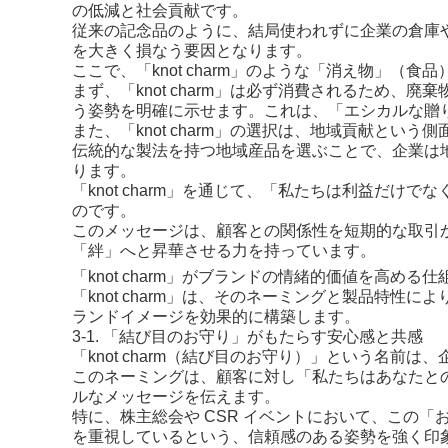
の低減と社会貢献です。
従来の記念品のように、結局使われずに企業の倉庫
を大きく損なう要因となります。
ここで、「knot charm」のような「消え物」
まず、「knot charm」は必ず消費されるため
う姿勢を明確に示せます。これは、「エシカルな贈
また、「knot charm」の選択は、地域貢献という
伝統的な製法を持つ地域産品を選ぶことで、企業は
ります。
「knot charm」を通じて、「私たちは利益だ
のです。
このメッセージは、顧客との関係性を短期的な取引
「絆」へと昇華させる力を持っています。
「knot charm」がブランドの情緒的価値を高める仕
「knot charm」は、そのネーミングと製品特
ランドイメージを効果的に構築します。
3-1. 「結び目のお守り」がもたらす安心感と共感
「knot charm（結び目のお守り）」という名前
このネーミングは、顧客に対し「私たちはあなたと
ルなメッセージを伝えます。
特に、株主総会や CSR イベントにおいて、この
を重視しているという、信頼感のある姿勢を強く印