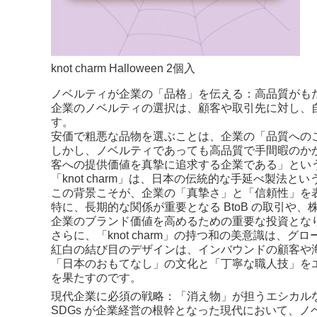
knot charm Halloween 2個入
ノベルティが企業の「品格」を伝える：高品質がも
企業のノベルティの選択は、顧客や取引先に対し、
す。
安価で粗悪な品物を選ぶことは、企業の「品質への
しかし、ノベルティであっても高品質で手間暇のか
客への提供価値を真摯に追求する企業である」とい
「knot charm」は、日本の伝統的な手延べ製
この背景こそが、企業の「真摯さ」と「信頼性」を
特に、長期的な関係が重要となる BtoB の取引や
企業のブランド価値を高めるための重要な投資とな
さらに、「knot charm」の持つ和の美意識は
紅白の結び目のデザインは、インバウンドの顧客や
「日本のおもてなし」の文化と「丁寧な職人技」を
を果たすのです。
現代企業に必須の戦略：「消え物」が担うエシカル
SDGs が企業経営の根幹となった現代において、