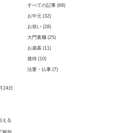
すべての記事
(68)
お中元
(32)
お祝い
(28)
大門素麺
(25)
お歳暮
(11)
接待
(10)
法要・仏事
(7)
0月24日
与える
広報担