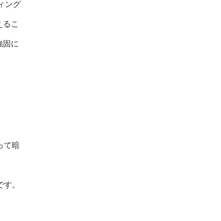
ィング
えるこ
強固に
って暗
です。
。