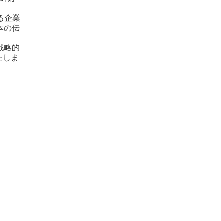
る企業
本の伝
戦略的
たしま