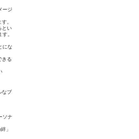
メージ
ます。
るとい
ます。
とにな
できる
い
ルなブ
ーソナ
の絆」