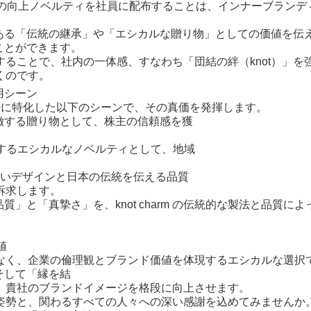
 意識の向上ノベルティを社員に配布することは、インナーブランデ
背景にある「伝統の継承」や「エシカルな贈り物」としての価値を伝
ることができます。
ることで、社内の一体感、すなわち「団結の絆（knot）」を
くのです。
活用シーン
R 活動に特化した以下のシーンで、その真価を発揮します。
徴する贈り物として、株主の信頼感を獲
献するエシカルなノベルティとして、地域
の良いデザインと日本の伝統を伝える品質
訴求します。
」と「真摯さ」を、knot charm の伝統的な製法と品質によ
値
なく、企業の倫理観とブランド価値を体現するエシカルな選択
、そして「縁を結
、貴社のブランドイメージを格段に向上させます。
姿勢と、関わるすべての人々への深い感謝を込めてみませんか