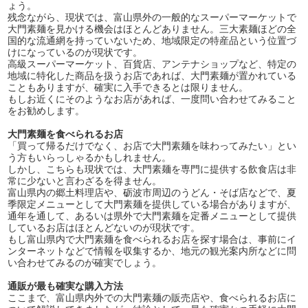
ょう。
残念ながら、現状では、富山県外の一般的なスーパーマーケットで
大門素麺を見かける機会はほとんどありません。三大素麺ほどの全
国的な流通網を持っていないため、地域限定の特産品という位置づ
けになっているのが現状です。
高級スーパーマーケット、百貨店、アンテナショップなど、特定の
地域に特化した商品を扱うお店であれば、大門素麺が置かれている
こともありますが、確実に入手できるとは限りません。
もしお近くにそのようなお店があれば、一度問い合わせてみること
をお勧めします。
大門素麺を食べられるお店
「買って帰るだけでなく、お店で大門素麺を味わってみたい」とい
う方もいらっしゃるかもしれません。
しかし、こちらも現状では、大門素麺を専門に提供する飲食店は非
常に少ないと言わざるを得ません。
富山県内の郷土料理店や、砺波市周辺のうどん・そば店などで、夏
季限定メニューとして大門素麺を提供している場合がありますが、
通年を通して、あるいは県外で大門素麺を定番メニューとして提供
しているお店はほとんどないのが現状です。
もし富山県内で大門素麺を食べられるお店を探す場合は、事前にイ
ンターネットなどで情報を収集するか、地元の観光案内所などに問
い合わせてみるのが確実でしょう。
通販が最も確実な購入方法
ここまで、富山県内外での大門素麺の販売店や、食べられるお店に