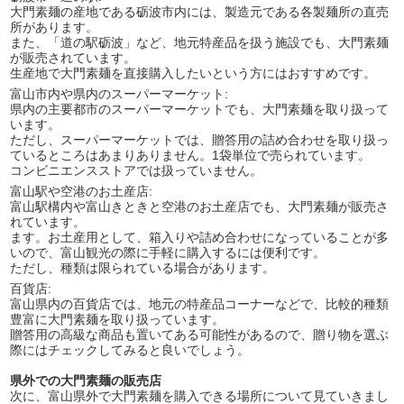
大門素麺の産地である砺波市内には、製造元である各製麺所の直売
所があります。
また、「道の駅砺波」など、地元特産品を扱う施設でも、大門素麺
が販売されています。
生産地で大門素麺を直接購入したいという方にはおすすめです。
富山市内や県内のスーパーマーケット:
県内の主要都市のスーパーマーケットでも、大門素麺を取り扱って
います。
ただし、スーパーマーケットでは、贈答用の詰め合わせを取り扱っ
ているところはあまりありません。1袋単位で売られています。
コンビニエンスストアでは扱っていません。
富山駅や空港のお土産店:
富山駅構内や富山きときと空港のお土産店でも、大門素麺が販売さ
れています。
ます。お土産用として、箱入りや詰め合わせになっていることが多
いので、富山観光の際に手軽に購入するには便利です。
ただし、種類は限られている場合があります。
百貨店:
富山県内の百貨店では、地元の特産品コーナーなどで、比較的種類
豊富に大門素麺を取り扱っています。
贈答用の高級な商品も置いてある可能性があるので、贈り物を選ぶ
際にはチェックしてみると良いでしょう。
県外での大門素麺の販売店
次に、富山県外で大門素麺を購入できる場所について見ていきまし