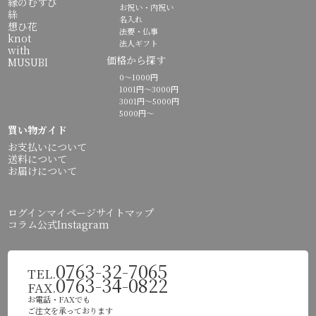
縁のむすび
お祝い・内祝い
絲
名入れ
想ひ花
法要・仏事
knot
法人ギフト
with
価格から探す
MUSUBI
0～1000円
1001円～3000円
3001円～5000円
5000円～
買い物ガイド
お支払いについて
送料について
お届けについて
ログイン
マイページ
サイトマップ
コラム
公式Instagram
0763-32-7065
TEL.
0763-34-0822
FAX.
お電話・FAXでも
ご注文を承っております