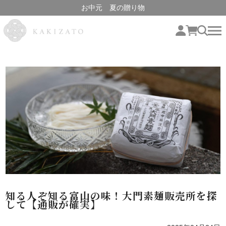
お中元 夏の贈り物
知る人ぞ知る富山の味！大門素麺販売所を探
して【通販が確実】