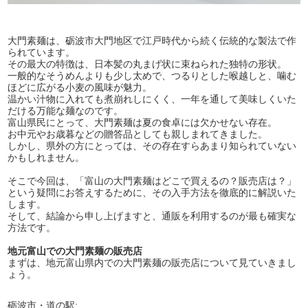
大門素麺は、砺波市大門地区で江戸時代から続く伝統的な製法で作
られています。
その最大の特徴は、日本髪の丸まげ状に束ねられた独特の形状。
一般的なそうめんよりも少し太めで、つるりとした喉越しと、噛む
ほどに広がる小麦の風味が魅力。
温かい汁物に入れても煮崩れしにくく、一年を通して美味しくいた
だける万能な麺なのです。
富山県民にとって、大門素麺は夏の食卓には欠かせない存在。
お中元やお歳暮などの贈答品としても親しまれてきました。
しかし、県外の方にとっては、その存在すらあまり知られていない
かもしれません。
そこで今回は、「富山の大門素麺はどこで買えるの？販売店は？」
という疑問にお答えするために、その入手方法を徹底的に解説いた
します。
そして、結論から申し上げますと、通販を利用するのが最も確実な
方法です。
地元富山での大門素麺の販売店
まずは、地元富山県内での大門素麺の販売店について見ていきまし
ょう。
砺波市・道の駅: