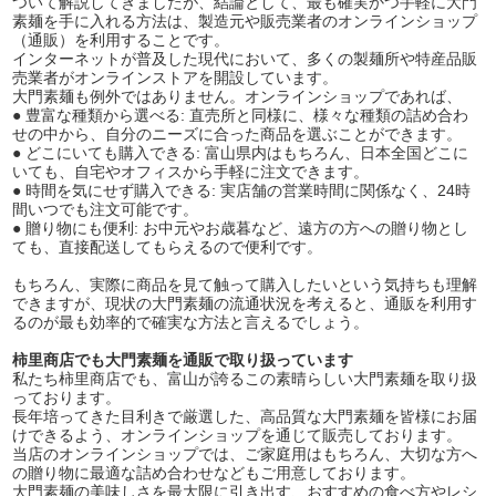
ついて解説してきましたが、結論として、最も確実かつ手軽に大門
素麺を手に入れる方法は、製造元や販売業者のオンラインショップ
（通販）を利用することです。
インターネットが普及した現代において、多くの製麺所や特産品販
売業者がオンラインストアを開設しています。
大門素麺も例外ではありません。オンラインショップであれば、
● 豊富な種類から選べる: 直売所と同様に、様々な種類の詰め合わ
せの中から、自分のニーズに合った商品を選ぶことができます。
● どこにいても購入できる: 富山県内はもちろん、日本全国どこに
いても、自宅やオフィスから手軽に注文できます。
● 時間を気にせず購入できる: 実店舗の営業時間に関係なく、24時
間いつでも注文可能です。
● 贈り物にも便利: お中元やお歳暮など、遠方の方への贈り物とし
ても、直接配送してもらえるので便利です。
もちろん、実際に商品を見て触って購入したいという気持ちも理解
できますが、現状の大門素麺の流通状況を考えると、通販を利用す
るのが最も効率的で確実な方法と言えるでしょう。
柿里商店でも大門素麺を通販で取り扱っています
私たち柿里商店でも、富山が誇るこの素晴らしい大門素麺を取り扱
っております。
長年培ってきた目利きで厳選した、高品質な大門素麺を皆様にお届
けできるよう、オンラインショップを通じて販売しております。
当店のオンラインショップでは、ご家庭用はもちろん、大切な方へ
の贈り物に最適な詰め合わせなどもご用意しております。
大門素麺の美味しさを最大限に引き出す、おすすめの食べ方やレシ